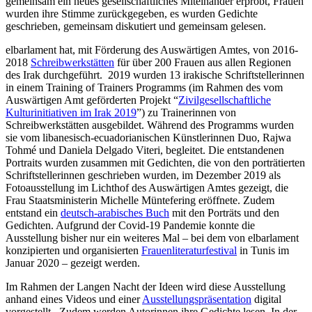
gemeinsam ein neues gesellschaftliches Miteinander erprobt, Frauen
wurden ihre Stimme zurückgegeben, es wurden Gedichte
geschrieben, gemeinsam diskutiert und gemeinsam gelesen.
elbarlament hat, mit Förderung des Auswärtigen Amtes, von 2016-
2018
Schreibwerkstätten
für über 200 Frauen aus allen Regionen
des Irak durchgeführt. 2019 wurden 13 irakische Schriftstellerinnen
in einem Training of Trainers Programms (im Rahmen des vom
Auswärtigen Amt geförderten Projekt “
Zivilgesellschaftliche
Kulturinitiativen im Irak 2019
”) zu Trainerinnen von
Schreibwerkstätten ausgebildet. Während des Programms wurden
sie vom libanesisch-ecuadorianischen Künstlerinnen Duo, Rajwa
Tohmé und Daniela Delgado Viteri, begleitet. Die entstandenen
Portraits wurden zusammen mit Gedichten, die von den porträtierten
Schriftstellerinnen geschrieben wurden, im Dezember 2019 als
Fotoausstellung im Lichthof des Auswärtigen Amtes gezeigt, die
Frau Staatsministerin Michelle Müntefering eröffnete. Zudem
entstand ein
deutsch-arabisches Buch
mit den Porträts und den
Gedichten. Aufgrund der Covid-19 Pandemie konnte die
Ausstellung bisher nur ein weiteres Mal – bei dem von elbarlament
konzipierten und organisierten
Frauenliteraturfestival
in Tunis im
Januar 2020 – gezeigt werden.
Im Rahmen der Langen Nacht der Ideen wird diese Ausstellung
anhand eines Videos und einer
Ausstellungspräsentation
digital
vorgestellt. Zudem werden Autorinnen ihre Gedichte lesen. In der