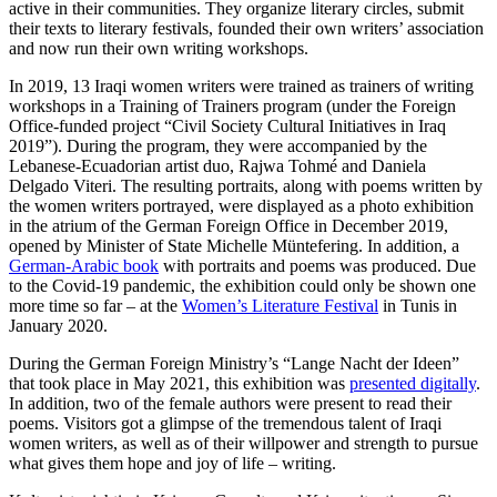
active in their communities. They organize literary circles, submit
their texts to literary festivals, founded their own writers’ association
and now run their own writing workshops.
In 2019, 13 Iraqi women writers were trained as trainers of writing
workshops in a Training of Trainers program (under the Foreign
Office-funded project “Civil Society Cultural Initiatives in Iraq
2019”). During the program, they were accompanied by the
Lebanese-Ecuadorian artist duo, Rajwa Tohmé and Daniela
Delgado Viteri. The resulting portraits, along with poems written by
the women writers portrayed, were displayed as a photo exhibition
in the atrium of the German Foreign Office in December 2019,
opened by Minister of State Michelle Müntefering. In addition, a
German-Arabic book
with portraits and poems was produced. Due
to the Covid-19 pandemic, the exhibition could only be shown one
more time so far – at the
Women’s Literature Festival
in Tunis in
January 2020.
During the German Foreign Ministry’s “Lange Nacht der Ideen”
that took place in May 2021, this exhibition was
presented digitally
.
In addition, two of the female authors were present to read their
poems. Visitors got a glimpse of the tremendous talent of Iraqi
women writers, as well as of their willpower and strength to pursue
what gives them hope and joy of life – writing.