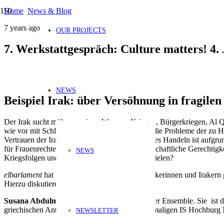
Home
News & Blog
7 years ago
OUR PROJECTS
7. Werkstattgespräch: Culture matters! 4. 
NEWS
Beispiel Irak: über Versöhnung in fragilen
Der Irak sucht mühsam seinen Weg aus Kriegen, Bürgerkriegen, Al Qai
wie vor mit Schläferzellen aktiv. Ungelöst sind die Probleme der zu
Vertrauen der Iraker und Irakerinnen in staatliches Handeln ist aufgr
für Frauenrechte, Rechtsstaatlichkeit und gesellschaftliche Gerechtig
NEWS
Kriegsfolgen und bei Aussöhnungsprozessen spielen?
elbarlament
hat hierzu Ende 2018 mit vielen Irakerinnen und Irakern 
Hierzu diskutieren wir mit:
Susana Abdulmajid
, Schauspielerin am Berliner Ensemble. Sie ist d
griechischen Antike mit der Gegenwart der ehemaligen IS Hochburg 
NEWSLETTER