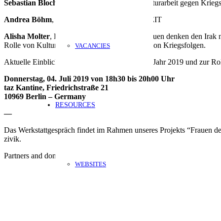
Sebastian Bloching
, Co-Autor der Studie “Kulturarbeit gegen Krie
Andrea Böhm
, Ressort Außenpolitik – DIE ZEIT
Alisha Molter
, Koordinatorin des Projekts “Frauen denken den Irak 
Rolle von Kulturprojekten in der Bewältigung von Kriegsfolgen.
VACANCIES
Aktuelle Einblicke in die Realitäten des Irak im Jahr 2019 und zur Ro
Donnerstag, 04. Juli 2019 von 18h30 bis 20h00 Uhr
taz Kantine, Friedrichstraße 21
10969 Berlin – Germany
RESOURCES
—
Das Werkstattgespräch findet im Rahmen unseres Projekts “Frauen den
zivik.
Partners and donors:
WEBSITES